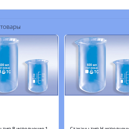
 товары
 тип В исполнение 1
Стаканы тип Н исполнени