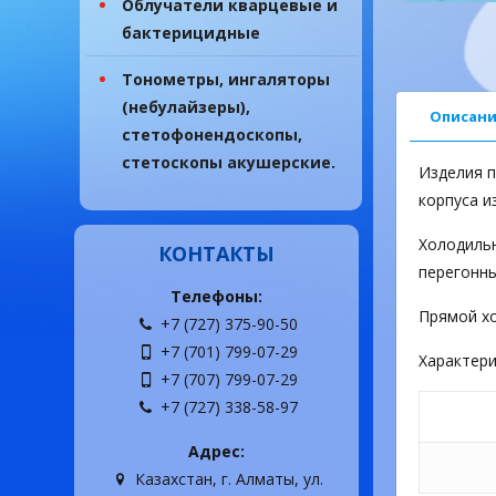
Облучатели кварцевые и
бактерицидные
Тонометры, ингаляторы
(небулайзеры),
Описани
стетофонендоскопы,
стетоскопы акушерские.
Изделия п
корпуса и
Холодильн
КОНТАКТЫ
перегонны
Телефоны:
Прямой хо
+7 (727) 375-90-50
+7 (701) 799-07-29
Характери
+7 (707) 799-07-29
+7 (727) 338-58-97
Адрес:
Казахстан, г. Алматы, ул.