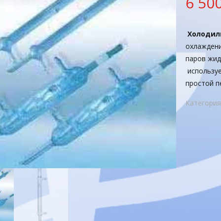
6 50
Холодиль
охлаждени
паров жид
используе
простой п
Категория